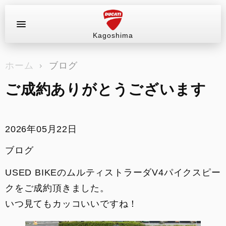
Kagoshima
お問い合わせ
ホーム
ブログ
ラインナップ
ご成約ありがとうございます
サービス情報
ブログ（最新情報）
2026年05月22日
ブログ
店舗情報
USED BIKEのムルティストラーダV4パイクスピー
中古車
クをご成約頂きました。
いつ見てもカッコいいですね！
販売情報