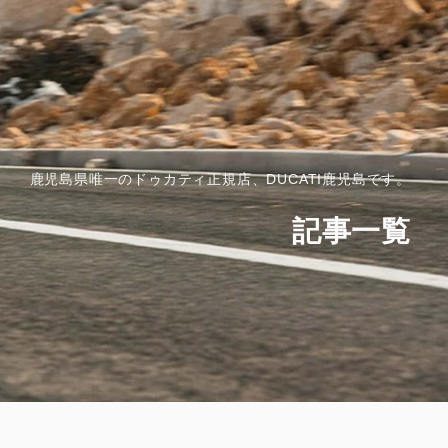
V4
Desmo450 SM
V4 S
Desmo450 MX Factory
V4 S Sport
V4 S Grand Tour
V4 Rally
V4 Pikes Peak
鹿児島県唯一のドゥカティ正規店、DUCATI鹿児島です。
V4 RS
記事一覧
V4 RS 100
SUPERSPORT
SCRAMBLER
950
Overview
950 S
Icon Dark
Icon