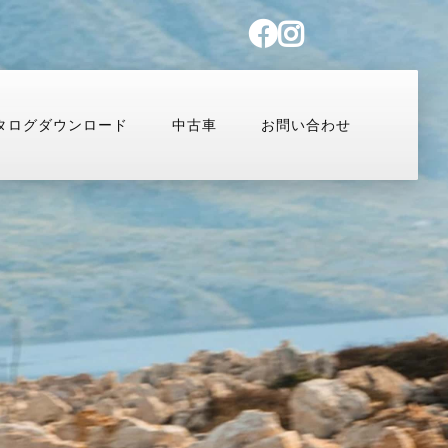
タログダウンロード
中古車
お問い合わせ
払いシミュレーション
コンフィギュレーター
MULTISTRADA
OFF-ROAD
Overview
Desmo450 MX
V2
Desmo250 MX
V2 S
Desmo450 EDS