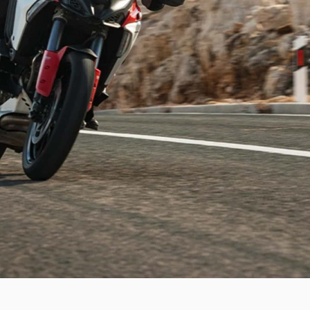
V2
Monster SP
V2 SP
Monster 30° Anniversario
V2 SP 100
950
950 SP
950 RVE
FIGHTER
SUPERLEGGERA
XDIAVEL
V4 Centenario
Dark
XDiavel S
XDiavel V4