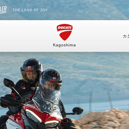
THE LAND OF JOY
カ
Kagoshima
情報）
店舗情報
中古車
販売情報
お支
オーダースーツ
RITAGE
HYPERMOTARD
MONSTER
mula 73
698 Mono
Monster
ングギア
ルウェア
698 Mono RVE
Monster +
リー
698 Mono Nera
Monster 100
紹介