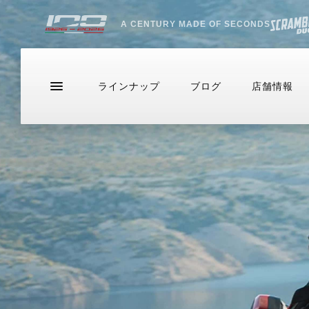
A CENTURY MADE OF SECONDS
ラインナップ
ブログ
店舗情報
ラインナップ
サービス情報
ブログ（最新
お問い合わせ
DESERTX
ドゥカティバイク保険プレミアムライ
中古車
DIAVEL
カスタム
HE
ド
DesertX
V4
For
NEWモデル
ライディ
ドゥカティメーカー保証
アクセサリー・カスタムパーツ
カジュア
DesertX Rally
V4 RS
EVER RED
アパレル
アクセサ
DesertX Discovery
V4 RS 100
DUCATIメインテナンス・パッケージ
イベント・ツーリング
スタッフ