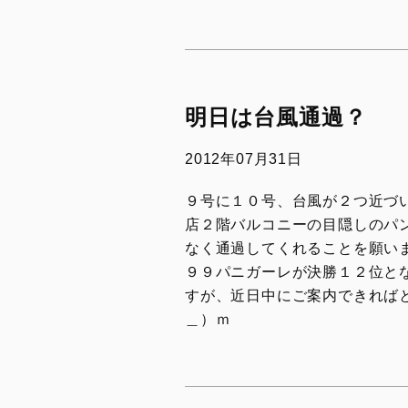
V2 MM93
V4 S 100
V2 FB63
Streetfig
V4
V4 SP2
V4 S
V4 Lambo
明日は台風通過？
V4 S 100
V4 Supr
2012年07月31日
V4 S Corse
V4 Tricolore
９号に１０号、台風が２つ近づ
店２階バルコニーの目隠しのパ
V4 R
なく通過してくれることを願い
V4 Lamborghini
９９パニガーレが決勝１２位と
V4 Márquez 2025 World Champion
すが、近日中にご案内できれば
Replica
＿）ｍ
V4 SP2
LIMITED SERIES