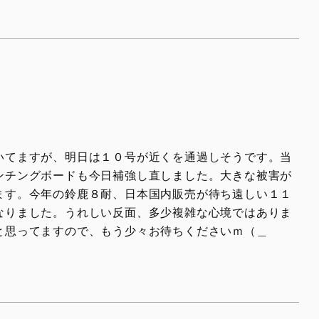
XDiavel V4 1
hter V4 S Corse
rghini
eme®
いてますが、明日は１０号が近くを通過しそうです。当
ンチングボードも今日補強し直しました。大きな被害が
ます。今年の鈴鹿８耐、日本国内販売が待ち遠しい１１
なりました。うれしい反面、多少複雑な心境ではありま
と思ってますので、もう少々お待ちくださいｍ（＿