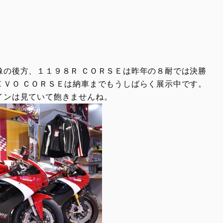
像の後方、１１９８Ｒ ＣＯＲＳＥは昨年の８耐では決勝
ＥＶＯ ＣＯＲＳＥは納車までもうしばらく展示中です。
インは見ていて飽きませんね。