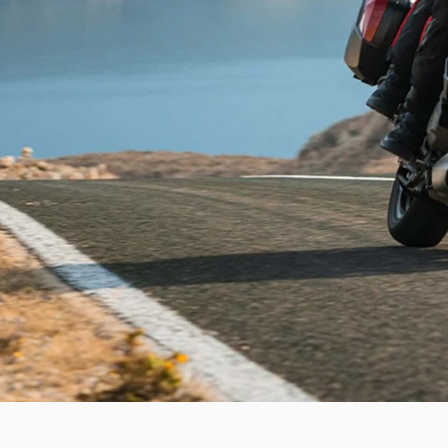
DesertX MY26
Diavel for Bentley
トランスペアレント・メンテナンス
キャンペーン
DesertX 100
ドゥカティ純正スペアパーツ
コラム・お知らせ
DUCATI FOR YOU
ご納車ユーザー様
リサイクル
シェア記事
SAFETY AND UPDATING
メンテナンス
CAMPAIGN
新入荷車両
モデル・アーカイブ
試乗車
リコール情報
PANIGALE
STREET
V2
V2
V2 S
V4
V2 S 100
V4 S