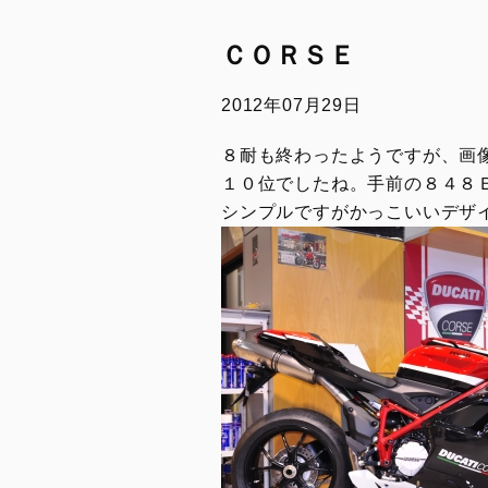
Overview
ＣＯＲＳＥ
Limited Series
Racing Replica
2012年07月29日
Racing Real
８耐も終わったようですが、画
Ducati Unica
１０位でしたね。手前の８４８
シンプルですがかっこいいデザ