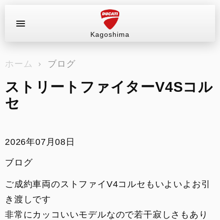
Kagoshima
お問い合わせ
ホーム
ブログ
ラインナップ
ストリートファイターV4Sコル
サービス情報
セ
ブログ（最新情報）
2026年07月08日
店舗情報
ブログ
中古車
ご成約車両のストファイV4コルセもいよいよお引
き渡しです
販売情報
非常にカッコいいモデルなので若干寂しさもあり