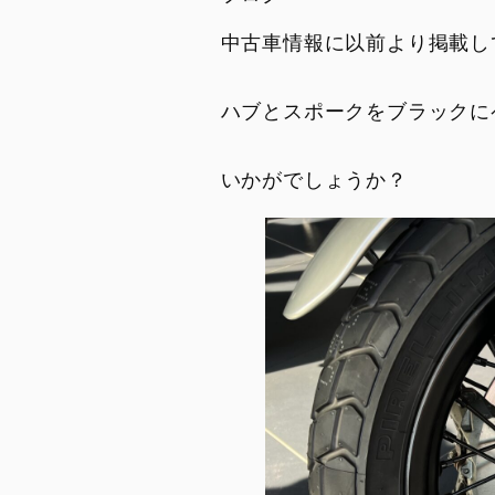
DesertX MY26
Diavel for Bentley
トランスペアレント・メンテナンス
キャンペーン
中古車情報に以前より掲載し
DesertX 100
ドゥカティ純正スペアパーツ
コラム・お知らせ
DUCATI FOR YOU
ご納車ユーザー様
ハブとスポークをブラックに
リサイクル
シェア記事
SAFETY AND UPDATING
メンテナンス
CAMPAIGN
いかがでしょうか？
新入荷車両
モデル・アーカイブ
試乗車
リコール情報
PANIGALE
STREET
V2
V2
V2 S
V4
V2 S 100
V4 S