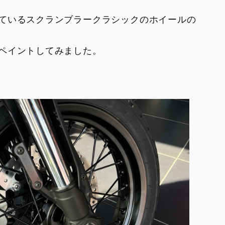
V2
Monster SP
ているスクランブラークラシックのホイールの
V2 SP
Monster 30° Anniversario
V2 SP 100
ペイントしてみました。
950
950 SP
950 RVE
FIGHTER
SUPERLEGGERA
XDIAVEL
V4 Centenario
Dark
XDiavel S
XDiavel V4