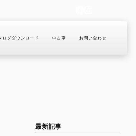
タログダウンロード
中古車
お問い合わせ
払いシミュレーション
コンフィギュレーター
MULTISTRADA
OFF-ROAD
Overview
Desmo450 MX
V2
Desmo250 MX
最新記事
V2 S
Desmo450 EDS