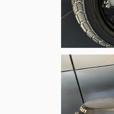
V2 MM93
V4 S 100
V2 FB63
Streetfig
V4
V4 SP2
V4 S
V4 Lambo
V4 S 100
V4 Supr
V4 S Corse
V4 Tricolore
V4 R
V4 Lamborghini
V4 Márquez 2025 World Champion
Replica
V4 SP2
LIMITED SERIES