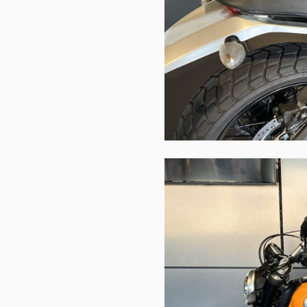
Overview
Limited Series
Racing Replica
Racing Real
Ducati Unica