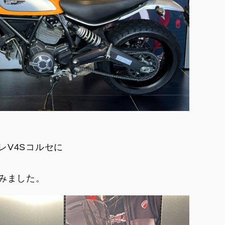
レV4Sコルセに
でみました。