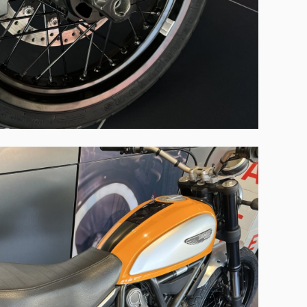
XDiavel V4 1
hter V4 S Corse
rghini
eme®