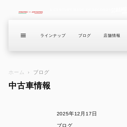
A CENTURY MADE OF SECONDS
ラインナップ
ブログ
店舗情報
ラインナップ
サービス情報
ブログ（最新
お問い合わせ
ホーム
ブログ
中古車情報
DESERTX
ドゥカティバイク保険プレミアムライ
中古車
DIAVEL
カスタム
HE
ド
DesertX
V4
For
NEWモデル
ライディ
ドゥカティメーカー保証
アクセサリー・カスタムパーツ
カジュア
DesertX Rally
V4 RS
2025年12月17日
EVER RED
アパレル
アクセサ
DesertX Discovery
V4 RS 100
DUCATIメインテナンス・パッケージ
イベント・ツーリング
ブログ
スタッフ