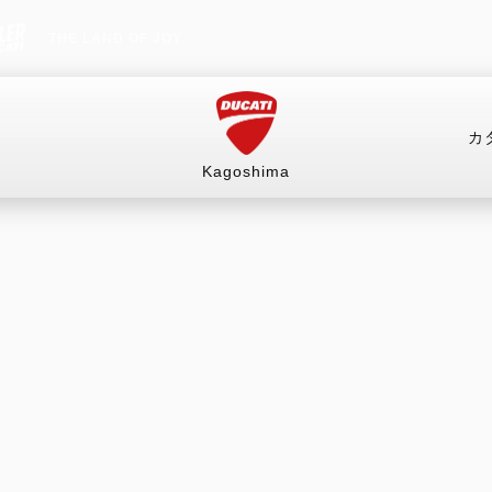
THE LAND OF JOY
カ
Kagoshima
情報）
店舗情報
中古車
販売情報
お支
オーダースーツ
RITAGE
HYPERMOTARD
MONSTER
mula 73
698 Mono
Monster
ングギア
ルウェア
698 Mono RVE
Monster +
リー
698 Mono Nera
Monster 100
紹介