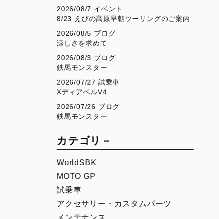
V4
Desmo450 SM
2026/08/7 イベント
8/23 えびの高原早朝ツーリングのご案内
V4 S
Desmo450 MX Factory
2026/08/5 ブログ
V4 S Sport
涼しさを求めて
V4 S Grand Tour
2026/08/3 ブログ
鉄馬モンスター
V4 Rally
2026/07/27 試乗車
V4 Pikes Peak
XディアベルV4
V4 RS
2026/07/26 ブログ
鉄馬モンスター
V4 RS 100
カテゴリ－
SUPERSPORT
SCRAMBLER
WorldSBK
950
Overview
MOTO GP
950 S
Icon Dark
試乗車
Icon
アクセサリー・カスタムパーツ
メンテナンス